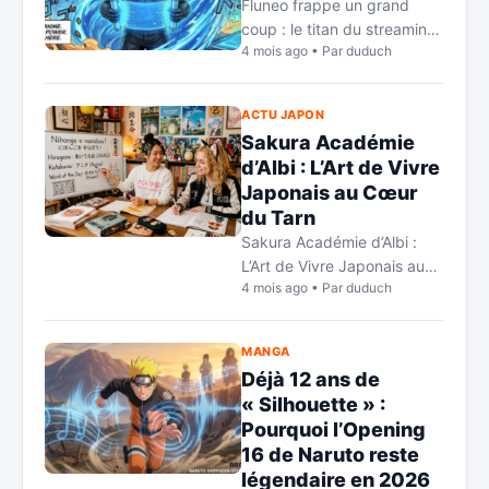
Fluneo frappe un grand
coup : le titan du streaming
4 mois ago • Par duduch
Gogoanime passe sous
pavillon français C’est un
véritable séisme dans la
ACTU JAPON
sphère de l’animation
Sakura Académie
japonaise…
d’Albi : L’Art de Vivre
Japonais au Cœur
du Tarn
Sakura Académie d’Albi :
L’Art de Vivre Japonais au
4 mois ago • Par duduch
Cœur du Tarn Nichée dans
la cité épiscopale d’Albi, la
Sakura Académie s’impose
MANGA
comme une véritable…
Déjà 12 ans de
« Silhouette » :
Pourquoi l’Opening
16 de Naruto reste
légendaire en 2026