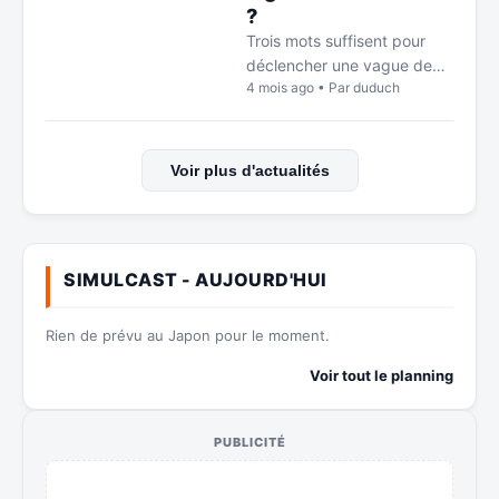
?
Trois mots suffisent pour
déclencher une vague de
4 mois ago • Par duduch
nostalgie planétaire : « Issée
no sé… ». En ce mois d’avril
2026, on célèbre (déjà !) les
12…
Voir plus d'actualités
SIMULCAST - AUJOURD'HUI
Rien de prévu au Japon pour le moment.
Voir tout le planning
PUBLICITÉ