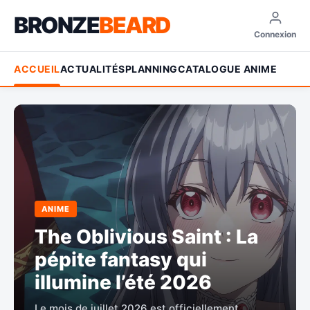
BRONZE
BEARD
Connexion
ACCUEIL
ACTUALITÉS
PLANNING
CATALOGUE ANIME
ANIME
The Oblivious Saint : La
pépite fantasy qui
illumine l’été 2026
Le mois de juillet 2026 est officiellement