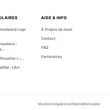
ULAIRES
AIDE & INFO
onzebeard Logs
À Propos de nous
Contact
madaire :
FAQ
us…
Partenaires
ilhouette » :…
Albi : L’Art
Mentions Légales
Confidentialité
Cookies