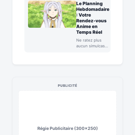
streaming
Le Planning
Gogoanime
Hebdomadaire
passe sous
: Votre
pavillon
Rendez-vous
français…
Anime en
Temps Réel
Ne ratez plus
aucun simulcast.
Synchronisez
votre montre
avec les sorties
japonaises et
européennes
sur…
PUBLICITÉ
Régie Publicitaire (300x250)