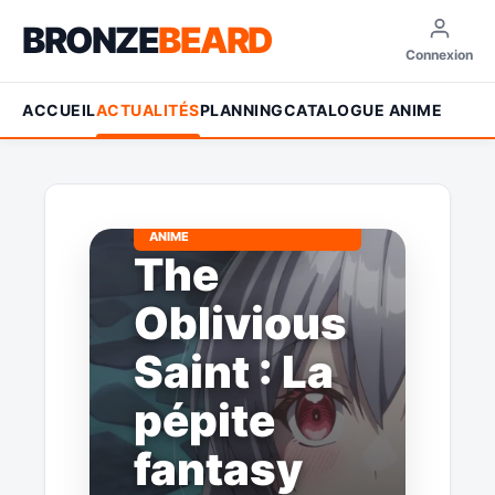
BRONZE
BEARD
Connexion
ACCUEIL
ACTUALITÉS
PLANNING
CATALOGUE ANIME
ANIME
The
Oblivious
Saint : La
pépite
fantasy