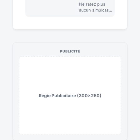
Ne ratez plus
aucun simulcast.
Synchronisez
votre montre
avec les sorties
japonaises et
européennes
sur…
PUBLICITÉ
Régie Publicitaire (300x250)