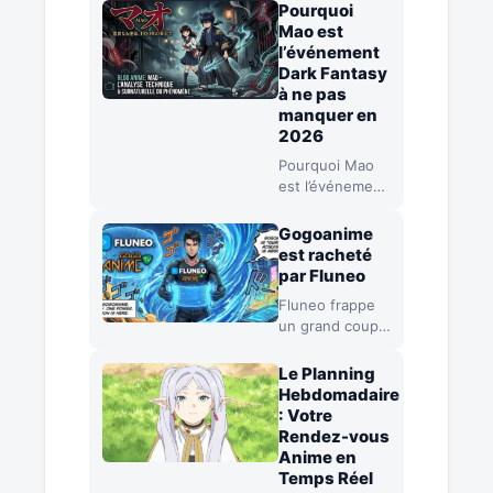
Pourquoi
Mao est
l’événement
Dark Fantasy
à ne pas
manquer en
2026
Pourquoi Mao
est l’événement
Dark Fantasy à
ne pas manquer
Gogoanime
en 2026 Si vous
est racheté
suivez…
par Fluneo
Fluneo frappe
un grand coup :
le titan du
streaming
Le Planning
Gogoanime
Hebdomadaire
passe sous
: Votre
pavillon
Rendez-vous
français…
Anime en
Temps Réel